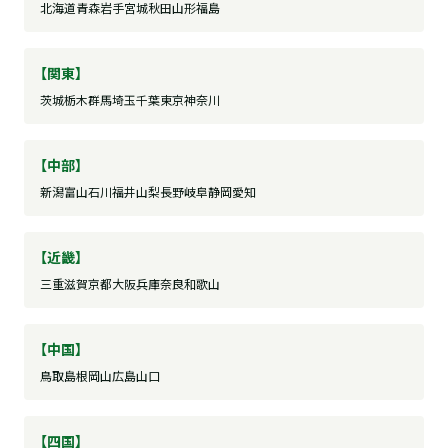
北海道
青森
岩手
宮城
秋田
山形
福島
【関東】
茨城
栃木
群馬
埼玉
千葉
東京
神奈川
【中部】
新潟
富山
石川
福井
山梨
長野
岐阜
静岡
愛知
【近畿】
三重
滋賀
京都
大阪
兵庫
奈良
和歌山
【中国】
鳥取
島根
岡山
広島
山口
【四国】