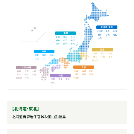
【北海道・東北】
北海道
青森
岩手
宮城
秋田
山形
福島