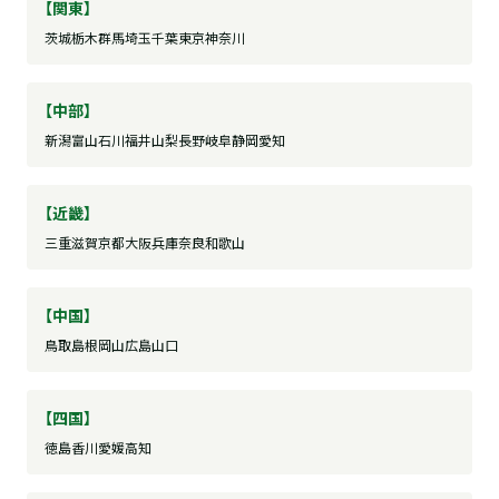
【関東】
茨城
栃木
群馬
埼玉
千葉
東京
神奈川
【中部】
新潟
富山
石川
福井
山梨
長野
岐阜
静岡
愛知
【近畿】
三重
滋賀
京都
大阪
兵庫
奈良
和歌山
【中国】
鳥取
島根
岡山
広島
山口
【四国】
徳島
香川
愛媛
高知