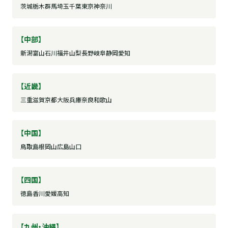
茨城
栃木
群馬
埼玉
千葉
東京
神奈川
【中部】
新潟
富山
石川
福井
山梨
長野
岐阜
静岡
愛知
【近畿】
三重
滋賀
京都
大阪
兵庫
奈良
和歌山
【中国】
鳥取
島根
岡山
広島
山口
【四国】
徳島
香川
愛媛
高知
【九州・沖縄】