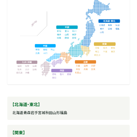
【北海道・東北】
北海道
青森
岩手
宮城
秋田
山形
福島
【関東】