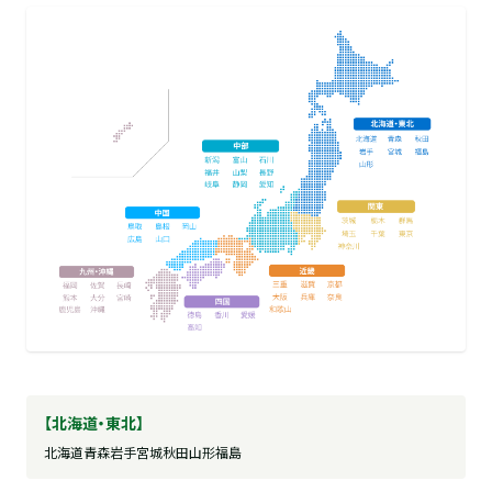
【北海道・東北】
北海道
青森
岩手
宮城
秋田
山形
福島