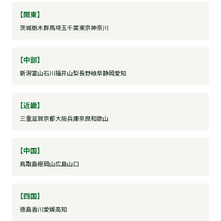
【関東】
茨城
栃木
群馬
埼玉
千葉
東京
神奈川
【中部】
新潟
富山
石川
福井
山梨
長野
岐阜
静岡
愛知
【近畿】
三重
滋賀
京都
大阪
兵庫
奈良
和歌山
【中国】
鳥取
島根
岡山
広島
山口
【四国】
徳島
香川
愛媛
高知